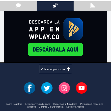
Volver al principio
Sobre Nosotros
Términos y Condiciones
Protección a Jugadores
Preguntas Frecuentes
Afiliados
Centros De Experiencia
Nuestros Aliados