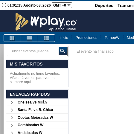
Deportes
Transmi
01:01:15 Agosto 08, 2026
GMT +0
Inicio
Promociones
TorneoW
Med
Buscar eventos, juegos
El evento ha finalizado
MIS FAVORITOS
Actualmente no tiene favoritos.
Añada favoritos para verlos
siempre aquí
ENLACES RÁPIDOS
Chelsea vs Milán
Santa Fe vs B. Chicó
Cuotas Mejoradas W
Combinadas W
Anticipadas W