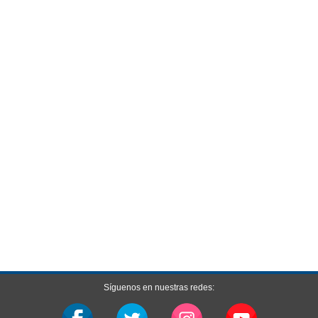
Síguenos en nuestras redes: