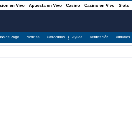
sion en Vivo
Apuesta en Vivo
Casino
Casino en Vivo
Slots
ios de Pago
Noticias
Patrocinios
Ayuda
Verificación
Virtuales