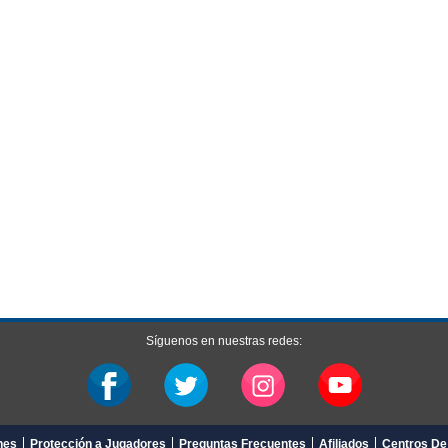
Síguenos en nuestras redes:
nes
Protección a Jugadores
Preguntas Frecuentes
Afiliados
Centros De