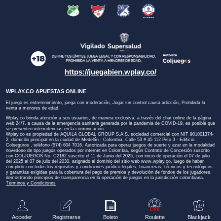
https://juegabien.wplay.co/
WPLAY.CO APUESTAS ONLINE
El juego es entretenimiento, juega con moderación, Jugar sin control causa adicción, Prohibida la
venta a menores de edad.
Wplay.co brinda atención a sus usuarios, de manera exclusiva, a través del chat online de la página
web 24/7, a causa de la emergencia sanitaria generada por la pandemia de COVID-19, es posible que
se presenten intermitencias en la comunicación.
Wplay.co es propiedad de AQUILA GLOBAL GROUP S.A.S, sociedad comercial con NIT 901001374-
2, domicilio principal en la ciudad de Medellín - Colombia, Calle 53 # 45 112 Piso 3 - Edificio
Colseguros , teléfono (574) 604 7016. Autorizada para operar juegos de suerte y azar en la modalidad
novedoso de tipo juegos operados por internet en Colombia, según Contrato de Concesión suscrito
con COLJUEGOS No. C2182 suscrito el 11 de Junio del 2025, con inicio de operación el 07 de julio
del 2025 al 07 de julio del 2030, asignado al dominio del sitio web
www.wplay.co
, luego de haber
cumplido con todos los requisitos y condiciones jurídico legales, financieras, técnicos y tecnológicos
y garantías exigidas para la cobertura del pago de premios y devolución de fondos de los jugadores,
demostrando principios de transparencia en la operación de juegos en la jurisdicción colombiana.
Términos y Condiciones
Acceder
Registrarse
Boleto
Roulette
Blackjack