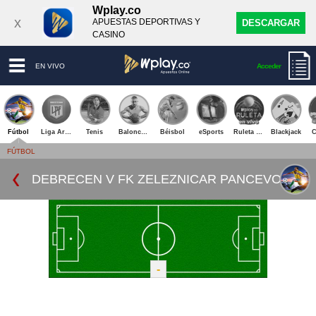
Wplay.co
x
APUESTAS DEPORTIVAS Y
DESCARGAR
CASINO
EN VIVO
Acceder
Fútbol
Liga Argentina
Tenis
Baloncesto
Béisbol
eSports
Ruleta Envivo
Blackjack
C
FÚTBOL
DEBRECEN V FK ZELEZNICAR PANCEVO
-