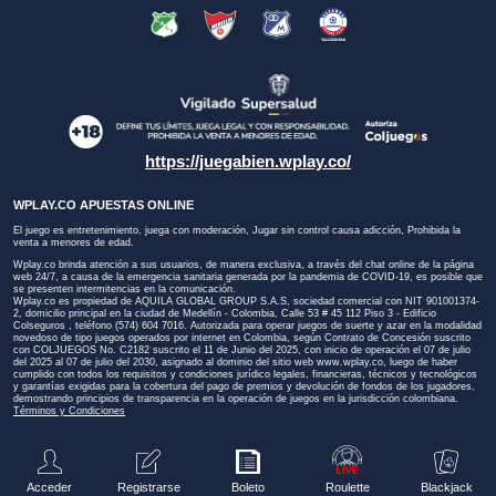
https://juegabien.wplay.co/
WPLAY.CO APUESTAS ONLINE
El juego es entretenimiento, juega con moderación, Jugar sin control causa adicción, Prohibida la
venta a menores de edad.
Wplay.co brinda atención a sus usuarios, de manera exclusiva, a través del chat online de la página
web 24/7, a causa de la emergencia sanitaria generada por la pandemia de COVID-19, es posible que
se presenten intermitencias en la comunicación.
Wplay.co es propiedad de AQUILA GLOBAL GROUP S.A.S, sociedad comercial con NIT 901001374-
2, domicilio principal en la ciudad de Medellín - Colombia, Calle 53 # 45 112 Piso 3 - Edificio
Colseguros , teléfono (574) 604 7016. Autorizada para operar juegos de suerte y azar en la modalidad
novedoso de tipo juegos operados por internet en Colombia, según Contrato de Concesión suscrito
con COLJUEGOS No. C2182 suscrito el 11 de Junio del 2025, con inicio de operación el 07 de julio
del 2025 al 07 de julio del 2030, asignado al dominio del sitio web
www.wplay.co
, luego de haber
cumplido con todos los requisitos y condiciones jurídico legales, financieras, técnicos y tecnológicos
y garantías exigidas para la cobertura del pago de premios y devolución de fondos de los jugadores,
demostrando principios de transparencia en la operación de juegos en la jurisdicción colombiana.
Términos y Condiciones
Acceder
Registrarse
Boleto
Roulette
Blackjack