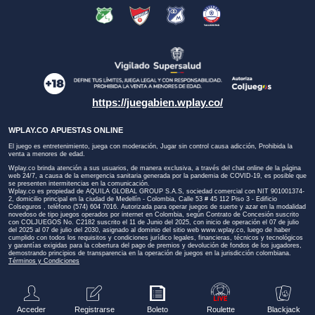
https://juegabien.wplay.co/
WPLAY.CO APUESTAS ONLINE
El juego es entretenimiento, juega con moderación, Jugar sin control causa adicción, Prohibida la
venta a menores de edad.
Wplay.co brinda atención a sus usuarios, de manera exclusiva, a través del chat online de la página
web 24/7, a causa de la emergencia sanitaria generada por la pandemia de COVID-19, es posible que
se presenten intermitencias en la comunicación.
Wplay.co es propiedad de AQUILA GLOBAL GROUP S.A.S, sociedad comercial con NIT 901001374-
2, domicilio principal en la ciudad de Medellín - Colombia, Calle 53 # 45 112 Piso 3 - Edificio
Colseguros , teléfono (574) 604 7016. Autorizada para operar juegos de suerte y azar en la modalidad
novedoso de tipo juegos operados por internet en Colombia, según Contrato de Concesión suscrito
con COLJUEGOS No. C2182 suscrito el 11 de Junio del 2025, con inicio de operación el 07 de julio
del 2025 al 07 de julio del 2030, asignado al dominio del sitio web
www.wplay.co
, luego de haber
cumplido con todos los requisitos y condiciones jurídico legales, financieras, técnicos y tecnológicos
y garantías exigidas para la cobertura del pago de premios y devolución de fondos de los jugadores,
demostrando principios de transparencia en la operación de juegos en la jurisdicción colombiana.
Términos y Condiciones
Acceder
Registrarse
Boleto
Roulette
Blackjack