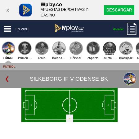
Wplay.co
x
APUESTAS DEPORTIVAS Y
DESCARGAR
CASINO
EN VIVO
Acceder
Fútbol
Primeira Liga
Tenis
Baloncesto
Béisbol
eSports
Ruleta Envivo
Blackjack
C
FÚTBOL
SILKEBORG IF V ODENSE BK
-