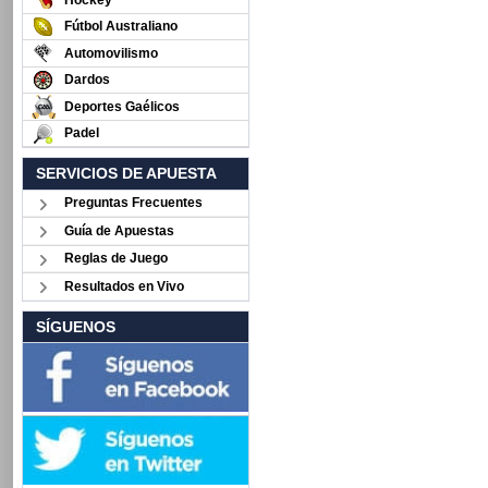
Korea Masters - Mujeres
(MUJERES)
Inglaterra - League One
IBU World Cup - 4x7.5 km
FIS World Cup
Letonia - Virsliga
Dobles
UFC 331 - Van vs Pantoja 2
The Open Championship
Ganador Final
Super Liga
Apuesta Partido
Mundial
Fútbol Australiano
Relay
Inglaterra - League Two
Latvia - 1. Division
3ª Ronda 3 Balls
The PGA Championship
Ganador Final
Mundial
Apuesta Partido
Ganador
AFL
Automovilismo
Inglaterra - National League
Lituania - A Lyga
US Open
Ganador Final
Ganador Final
AFL Women
Apuesta Partido
Formula 1
Dardos
Suecia - Allsvenskan
Lituania 1 Lyga
US Masters
Ganador Final
Apuesta Partido
MotoGP
Futures - Ganador Gran
Modus Super Series
Deportes Gaélicos
Escocia - Premiership
Premio
Presidents Cup
Ganador Final
Moldova - Super Liga
Moto2
Futures - Ganador Gran
PDC - Campeonato del Mundo
Apuesta Partido
Escocia - League Cup
Fútbol
Padel
Coche ganador
Premio
Ryder Cup
Ganador Final
Holanda - Eredivisie
Moto3
Futures - Ganador Gran
Ganador
Hurling
Grecia - Super League
Club Football
Premier Padel Tour
terminará en el podio
Ganador de Clasificatorios
Premio
Solheim Cup
Ganador Final
North Macedonia - First
SERVICIOS DE APUESTA
NASCAR
Futures - Ganador Gran
Ganador
Camogie
League
UEFA - Euro 2028
Ganador del Campeonato de
London - Partidos másculinos
Sprint Winner
Championship Ganador
Premio
Ganador Final
Pilotos
Speedway
Carrera
Preguntas Frecuentes
Senior Camogie
Polonia - Ekstraklasa
London - Partidos Femeninos
Championship Ganador
Championship Ganador
Championship
Constructors Championship
Nascar Cup Series
Mundial
Ganador
Guía de Apuestas
Polonia - I liga
Club Hurling
O'Reilly Auto Parts Series
Latvian Grand Prix
Apuestas Encuentros
Polonia - II liga
Reglas de Juego
Ganador
Temporada
World Championship Ganador
Polonia - III Liga
Resultados en Vivo
Constructors Apuestas
Encuentros Temporada
Portugal - Segunda Liga
SÍGUENOS
Portugal - Liga Portugal 3
Rumanía - Liga 1
Rumania - Liga 2
Serbia - Super Liga
Serbia - Prva Liga
Eslovaquia - Super Liga
Eslovaquia - 2. Liga