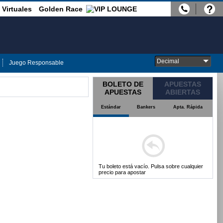
Virtuales
Golden Race
Decimal
Juego Responsable
BOLETO DE
APUESTAS
APUESTAS
ABIERTAS
Estándar
Bankers
Apta. Rápida
Tu boleto está vacío. Pulsa sobre cualquier
precio para apostar