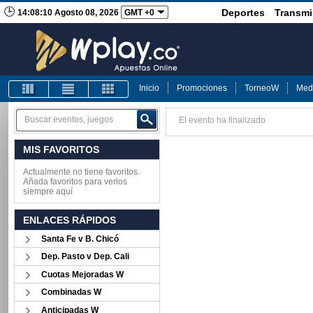
Deportes
Transmi
14:08:10 Agosto 08, 2026
GMT +0
Inicio
Promociones
TorneoW
Med
Buscar eventos, juegos
El evento ha finalizado
MIS FAVORITOS
Actualmente no tiene favoritos.
Añada favoritos para verlos
siempre aquí
ENLACES RÁPIDOS
Santa Fe v B. Chicó
Dep. Pasto v Dep. Cali
Cuotas Mejoradas W
Combinadas W
Anticipadas W