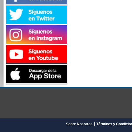
UEFA - Euro 2028
North Macedonia - First
Irlanda - Division Premier
League
Polonia - Ekstraklasa
Polonia - I liga
Polonia - II liga
Polonia - III Liga
Portugal - Segunda Liga
Portugal - Campeonato Sub
19
Portugal - Liga Portugal 3
Rumanía - Liga 1
Rumania - Liga 2
Serbia - Super Liga
Serbia - Prva Liga
Eslovaquia - Super Liga
Eslovaquia - 2. Liga
Slovakia - 3. Liga
Eslovenia - Prva Liga
Slovenia - Division 2
Suiza - Super Liga
Switzerland - Promotion
Sobre Nosotros
Términos y Condicio
League
Turquía - TFF League 1