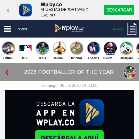
Wplay.co
x
APUESTAS DEPORTIVAS Y
DESCARGAR
CASINO
EN VIVO
Acceder
Fútbol
MLB
Tenis
Baloncesto
Béisbol
eSports
Ruleta Envivo
Blackjack
2026 FOOTBALLER OF THE YEAR
Domingo, 26 Jul 2026 14:30:00