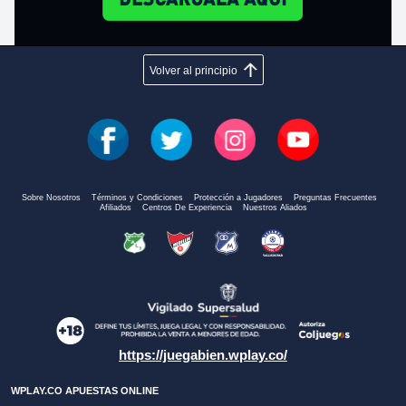
Volver al principio
Sobre Nosotros
Términos y Condiciones
Protección a Jugadores
Preguntas Frecuentes
Afiliados
Centros De Experiencia
Nuestros Aliados
https://juegabien.wplay.co/
WPLAY.CO APUESTAS ONLINE