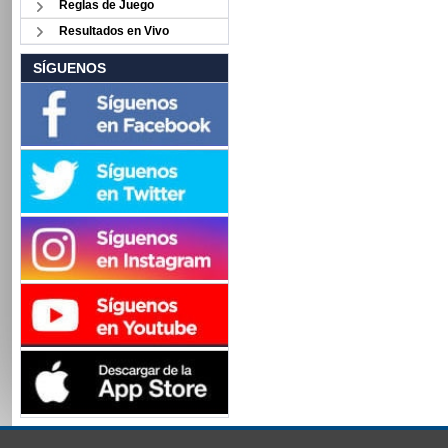
Reglas de Juego
Ganador
Temporada
World Championship Ganador
Portugal - Liga Portugal 3
Resultados en Vivo
Constructors Apuestas
Rumanía - Liga 1
Encuentros Temporada
Rumania - Liga 2
SÍGUENOS
Serbia - Super Liga
Eslovaquia - Super Liga
Eslovaquia - 2. Liga
Slovakia - 3. Liga
Eslovenia - Prva Liga
Slovenia - Division 2
Suiza - Super Liga
Switzerland - Promotion
League
Turquía - TFF League 1
Ucrania - Premier League
Ukraine - Persha Liga