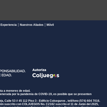
 Experiencia
Nuestros Aliados
Móvil
enta a menores de edad.
a generada por la pandemia de COVID-19, es posible que se presenten
Calle 53 # 45 112 Piso 3 - Edificio Colseguros , teléfono (574) 604 7016.
sión suscrito con COLJUEGOS No. C2182 suscrito el 11 de Junio del 2025,