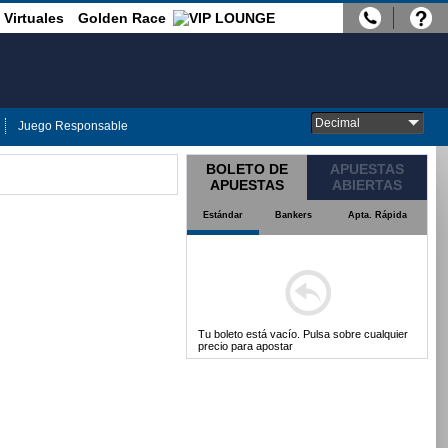
Virtuales
Golden Race
Decimal
Juego Responsable
BOLETO DE
APUESTAS
APUESTAS
ABIERTAS
Estándar
Bankers
Apta. Rápida
Tu boleto está vacío. Pulsa sobre cualquier
precio para apostar