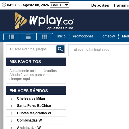
Deportes
Transmi
04:57:53 Agosto 08, 2026
GMT +0
Inicio
Promociones
TorneoW
Med
Buscar eventos, juegos
El evento ha finalizado
MIS FAVORITOS
Actualmente no tiene favoritos.
Añada favoritos para verlos
siempre aquí
ENLACES RÁPIDOS
Chelsea vs Milán
Santa Fe vs B. Chicó
Cuotas Mejoradas W
Combinadas W
Anticipadas W