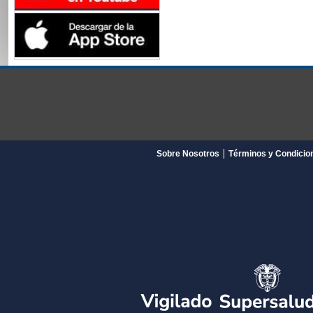
Rumania - Liga 2
Noruega - Eliteserien
Serbia - Super Liga
Escocia - Premiership
Eslovaquia - Super Liga
Escocia - League Cup
Eslovaquia - 2. Liga
Grecia - Super League
Slovakia - 3. Liga
UEFA - Euro 2028
Eslovenia - Prva Liga
Irlanda - Division Premier
Slovenia - Division 2
Suiza - Super Liga
Suiza - Challenge League
Turquía - TFF League 1
Ucrania - Premier League
Sobre Nosotros
Términos y Condicio
Ukraine - Persha Liga