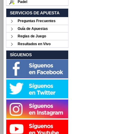
Panama - Liga Panamena
Finland - Kolmonen
PDC - Campeonato del Mundo
Apuesta Partido
Alemania - Bundesliga
Fútbol
Padel
2do Round Partido 18 Hoyos
Coche ganador
Australia - U20
Premio
Ryder Cup
Ganador Final
Czech Republic - Krajsky
Bolivia - Liga Femenina
Panama - Liga Prom
Moto3
Noruega - Eliteserien
Championship Ganador
Francia - Ligue 1
Prebor
Ganador
2do Round 6 golfistas
Hurling
Club Football
Premier Padel Tour
terminará en el podio
Australia Tasmania
Championship Ganador
Solheim Cup
Ganador Final
Brasileiro A1, Women
SERVICIOS DE APUESTA
Paraguay - Primera Division B
Championship
Noruega - 1ra. División
NASCAR
Portugal - Primeira Liga
Championship Ganador
Estonia - Meistriliiga
Ganador
Camogie
Ganador del Campeonato de
London - Partidos másculinos
Ganador Final
Iceland - Premier League
Pilotos
USA - USL Championship
Noruega - Division 3
México - Liga MX
Faroe Islands - Premier
IndyCar
Carrera
Women
Preguntas Frecuentes
Senior Camogie
London - Partidos Femeninos
League
Championship
Constructors Championship
Suecia - Allsvenskan
Mexico - Liga de Expansion
Nascar Cup Series
Speedway
Ganador
NPL Western Australia
Ganador
Guía de Apuestas
MX
Georgia - Erovnuli Liga
Club Hurling
Suecia - Superettan
O'Reilly Auto Parts Series
New Zealand - Womens
Mundial
Apuestas Encuentros
EE.UU - MLS
Copa del Grecia
Reglas de Juego
League
Ganador
Suecia - División 1
Temporada
World Championship Ganador
Brasil - Serie A
Hungría - NB1
Irlanda del Norte - IFA
Resultados en Vivo
Suecia - Division 2
Constructors Apuestas
Premiership
Panama - Liga Panamena
Encuentros Temporada
Islandia - 1. División
South Korea - K-League
UEFA - Nations League
Islandia - 3. Division
SÍGUENOS
Women
España - Copa Del Rey
Kazajistán - Premier League
Suecia - Allsvenskan
Inglaterra - EFL Cup
Letonia - Virsliga
Sweden - Elitettan
Inglaterra - FA Cup
Lituania 1 Lyga
USA - National Soccer League
Alemania - DFB Pokal
Montenegro - Prva Liga
Women - Club Friendlies
Holanda - Eredivisie
Holanda - Eredivisie
UEFA CHAMPIONS LEAGUE
(MUJERES)
Holanda - Copa KNVB
North Macedonia - First
League
Inglaterra - Championship
Polonia - Ekstraklasa
Inglaterra - League One
Polonia - I liga
Inglaterra - League Two
Polonia - III Liga
Inglaterra - National League
Portugal - Segunda Liga
Alemania - Bundesliga 2
Portugal - Liga Portugal 3
Bélgica - 1ra División A
Rumanía - Liga 1
Suecia - Allsvenskan