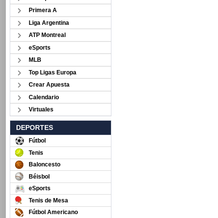
Primera A
Liga Argentina
ATP Montreal
eSports
MLB
Top Ligas Europa
Crear Apuesta
Calendario
Virtuales
DEPORTES
Fútbol
Américas
Tenis
Brasil
Colombia - Primera A
ATP
Baloncesto
Copa Libertadores
Mexico
Brasil - Serie A
WTA
Montreal - Sencillos
FIBA World Cup (Mujeres)
Béisbol
Colombia - Primera B
Brasil - Serie B
Competiciones UEFA
Liga MX
Montreal - Doubles
Challenger
Toronto - Sencillos
EE.UU
FIBA World Cup (Mujeres) -
EE.UU
eSports
Ganador
Copa Sudamericana
Brasil - Serie C
Mexico - Liga de Expansion
España
UEFA - Super Copa
Warsaw 125K - Sencillos
UTR Pro Tour
Grodzisk Mazowiecki -
EuroLeague
WNBA
Japón
MLB
eFutbol
Tenis de Mesa
MX
Sencillos
Argentina - Liga Profesional
Brazil - U20 Cups
UEFA - CHAMPIONS LEAGUE
Reino Unido
Toronto - Doubles
La Liga
Tenis - Futuras
Auburn - Individuales
NBA - Campeonato
China (PRC)
EuroLeague (Men)
MLB - Serie Mundial
Republic of Korea
NPB
Mexico - Liga MX Femenil
eBasketball
Battle - (8 min. play)
CLASIFICACION
WTT Series
Fútbol Americano
Hagen - Sencillos
Masculino
Chile - Primera División
U20 Leagues
Warsaw 125K - Doubles
Segunda
Italia
Inglaterra - Community Shield
NBA - Conferencias
ATP Montreal