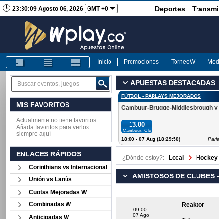
Deportes
Transmi
23:30:09 Agosto 06, 2026
GMT +0
Inicio
Promociones
TorneoW
Med
APUESTAS DESTACADAS
Buscar eventos, juegos
FÚTBOL - PARLAYS MEJORADOS
MIS FAVORITOS
Cambuur-Brugge-Middlesbrough 
Actualmente no tiene favoritos.
13.00
Añada favoritos para verlos
Cambuur, Club Brugge, Middlesbrough Y Boc
siempre aquí
18:00 - 07 Aug (18:29:49)
Parl
ENLACES RÁPIDOS
¿Dónde estoy?
:
Local
Hockey
Corinthians vs Internacional
AMISTOSOS DE CLUBES 
Unión vs Lanús
Cuotas Mejoradas W
Combinadas W
Reaktor
09:00
07 Ago
Anticipadas W