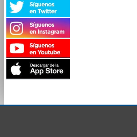
Grecia - Super League
UEFA - Euro 2028
Irlanda - Division Premier