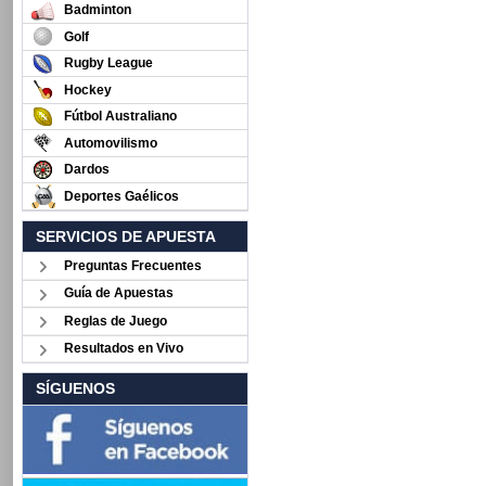
USA - National Soccer League
Futures - Ganador Series
Nations Championship
Match betting
SEA V-League (Women)
USA - USL Championship
Australia Tasmania
Tour de France (Mujeres)
Clasificación General
Nurmagomedov vs Song
Esquí­ Alpino Hombres
Badminton
Championship
Portugal - Primeira Liga
Finalista
Letonia - Virsliga
Women - Club Friendlies
New Zealand NPC
Futuras
CFU Club Championship
Vuelta a Espana
Clasificación General
UFC Fight Night - Rodriguez
Esquí­ Alpino Mujeres
FIS World Cup
Internacional
Golf
México - Liga MX
Ganador
Holanda - Eredivisie
vs Silva
Women International - Central
Torneo de las Seis Naciones
Apuesta Partido
Tour de Pologne
Clasificación General
Biatlón Hombres
FIS World Cup
American and Caribbean
Korea Masters - Individuales
PGA Tour
Rugby League
EE.UU - MLS
North Macedonia - First
Games
Masculino
Rugby World Cup
Futuras
Vuelta a Burgos
League
Clasificación General
Ski Jumping Men
IBU World Cup
The Open Championship
Ganador Final
Brasil - Serie A
NRL
Hockey
UEFA CHAMPIONS LEAGUE
Korea Masters - Individual
Ganador Final
Polonia - Ekstraklasa
Clasificación General
IBU World Cup - 4x7.5 km
FIS World Cup
(MUJERES)
Mujeres
2do Round 3 Bolas
Panama - Liga Panamena
The PGA Championship
Ganador Final
Super Liga
Apuesta Partido
Mundial
Fútbol Australiano
Relay
Portugal - Segunda Liga
Korea Masters - Men's
UEFA - Nations League
US Open
Ganador Final
Ganador Gran Final
Mundial
Apuesta Partido
Ganador
Doubles
AFL
Automovilismo
Portugal - Liga Portugal 3
España - Copa Del Rey
US Masters
Ganador Final
Ganador Final
Korea Masters - Mujeres
AFL Women
Apuesta Partido
Rumanía - Liga 1
Formula 1
Dardos
Dobles
Inglaterra - FA Cup
Presidents Cup
Ganador Final
Apuesta Partido
Rumania - Liga 2
MotoGP
Futures - Ganador Gran
Modus Super Series
Deportes Gaélicos
Korea Masters - Dobles Mixto
Alemania - DFB Pokal
Premio
Ryder Cup
Ganador Final
Serbia - Super Liga
Moto2
Futures - Ganador Gran
PDC - Campeonato del Mundo
Apuesta Partido
Fútbol
Holanda - Eredivisie
Coche ganador
Premio
Solheim Cup
Ganador Final
SERVICIOS DE APUESTA
Eslovaquia - Super Liga
Moto3
Championship Ganador
Ganador
Holanda - Copa KNVB
Hurling
Club Football
terminará en el podio
Championship Ganador
Ganador Final
Eslovaquia - 2. Liga
NASCAR
Championship Ganador
Preguntas Frecuentes
Inglaterra - Championship
Ganador
Camogie
Ganador del Campeonato de
Eslovenia - Prva Liga
Pilotos
IndyCar
Carrera
Inglaterra - League One
Senior Camogie
Guía de Apuestas
Slovenia - Division 2
Championship
Constructors Championship
Nascar Cup Series
Inglaterra - League Two
Speedway
Ganador
Ganador
Reglas de Juego
Suiza - Super Liga
Club Hurling
O'Reilly Auto Parts Series
Inglaterra - National League
Mundial
Apuestas Encuentros
Suiza - Challenge League
Resultados en Vivo
Ganador
Temporada
Alemania - Bundesliga 2
World Championship Ganador
Turquía - TFF League 1
Constructors Apuestas
Bélgica - 1ra División A
SÍGUENOS
Encuentros Temporada
Ucrania - Premier League
Suecia - Allsvenskan
Noruega - Eliteserien
Escocia - Premiership
Escocia - League Cup