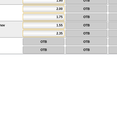
1.95
OTB
2.00
OTB
1.75
OTB
hov
1.55
OTB
2.35
OTB
OTB
OTB
OTB
OTB