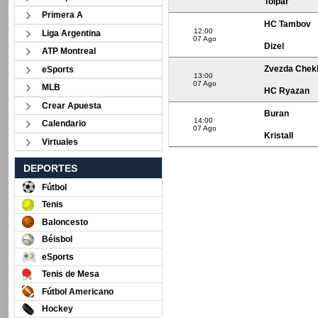
Tolpar
Primera A
HC Tambov
12:00
Liga Argentina
07 Ago
Dizel
ATP Montreal
Zvezda Chek
eSports
13:00
07 Ago
MLB
HC Ryazan
Crear Apuesta
Buran
14:00
Calendario
07 Ago
Kristall
Virtuales
DEPORTES
Fútbol
Américas
Tenis
Brasil
Colombia - Primera A
ATP
Baloncesto
Copa Libertadores
Mexico
Brasil - Serie A
WTA
Montreal - Sencillos
FIBA World Cup (Mujeres)
Béisbol
Colombia - Primera B
Brasil - Copa do Brasil
Competiciones UEFA
Liga MX
Montreal - Doubles
Challenger
Toronto - Sencillos
EE.UU
FIBA World Cup (Mujeres) -
EE.UU
eSports
Ganador
Copa Sudamericana
Brasil - Serie B
Mexico - Liga de Expansion
España
UEFA - Super Copa
Warsaw 125K - Sencillos
UTR Pro Tour
Grodzisk Mazowiecki -
EuroLeague
WNBA
Japón
MLB
eFutbol
Tenis de Mesa
MX
Sencillos
Argentina - Liga Profesional
Brasil - Serie C
UEFA - CHAMPIONS LEAGUE
Reino Unido
Toronto - Doubles
La Liga
Tenis - Futuras
Auburn - Individuales
NBA - Campeonato
Internacional
EuroLeague (Men)
Minor League Baseball
Republic of Korea
NPB
Mexico - Liga MX Femenil
eBasketball
Battle - (8 min. play)
CLASIFICACION
WTT Series
Fútbol Americano
Hagen - Sencillos
Masculino
Chile - Primera División
Brasil - Campeonato Gaucho
Warsaw 125K - Doubles
Segunda
Italia
Inglaterra - Community Shield
NBA - Conferencias
US Open - Hombres
EuroLeague Ganador
España
MLB - Serie Mundial
FIBA CAMPEONATO
2
Ganador
Mexico
Ganador
Dota 2
Battle - (4x5 mins)
Estambul 2 - Sencillos
Internacional
Yokohama Champions -
Brisbane - Individuales
EE.UU - MLS
EE.UU
Hockey
SUDAMERICANO
Inglaterra - Premier League
Francia
Serie A
NBA - Divisiones
US Open - Mujeres
Individuales Masculino
Masculino
MLB - American League
Mexico
Liga ACB Ganador
(FEMENINA)