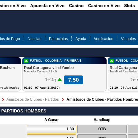
sion en Vivo
Apuesta en Vivo
Casino
Casino en Vivo
Slots
ios de Pago
Noticias
Patrocinios
Ayuda
Verificación
Virtuales
FÚTBOL - COLOMBIA - PRIMERA B
FÚTBOL - COL
y Bochum
Real Cartagena v Ind Yumbo
Real Cartagena
Marcador Correcto / 2 - 0
1ra Mitad Resultado 
6.25
7.50
5.
hum Todos Ganan
ays Mejorados
01:10 - 07 Aug (1:39:49)
01:10 - 07 Aug (1:3
Amistosos de Clubes - Partidos
Amistosos de Clubes - Partidos Hombre
- PARTIDOS HOMBRES
A Ganar
Handicap
1.80
OTB