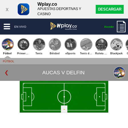
Wplay.co
x
APUESTAS DEPORTIVAS Y
DESCARGAR
CASINO
EN VIVO
Acceder
Fútbol
Primera A
Tenis
Béisbol
eSports
Tenis de Mesa
Ruleta Envivo
Blackjack
FÚTBOL
AUCAS V DELFIN
-