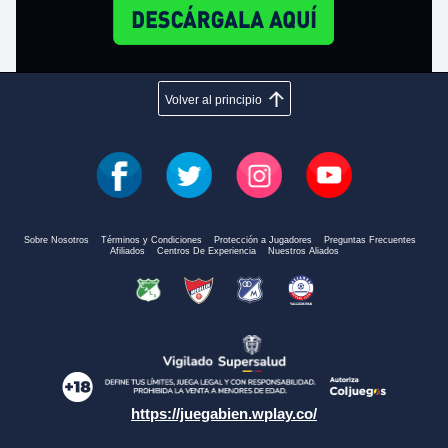
Volver al principio
Sobre Nosotros
Términos y Condiciones
Protección a Jugadores
Preguntas Frecuentes
Afiliados
Centros De Experiencia
Nuestros Aliados
https://juegabien.wplay.co/