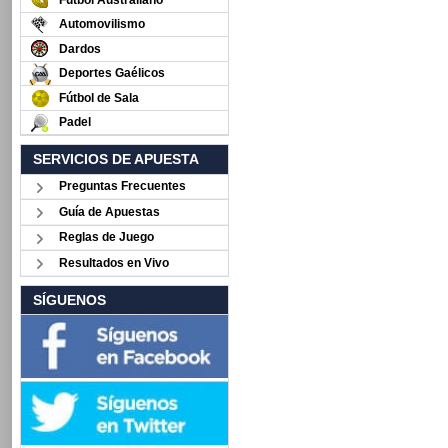
Holanda - Eredivisie
Holanda - Copa KNVB
Korea Masters - Men's
2do Round Partido 18 Hoyos
Top Golfer by Category
The PGA Championship
Ganador Final
Mundial
Apuesta Partido
Ganador
Doubles
AFL
Automovilismo
North Macedonia - First
Inglaterra - Championship
2do Round 6 golfistas
Finalizará entre los 10
League
US Open
Ganador Final
Ganador Final
Korea Masters - Mujeres
AFL Women
Apuesta Partido
primeros
Formula 1
Dardos
Inglaterra - League One
Dobles
Polonia - Ekstraklasa
US Masters
Ganador Final
Finaliza 5 Mejores
Apuesta Partido
MotoGP
Futures - Ganador Gran
Modus Super Series
Deportes Gaélicos
Inglaterra - League Two
Korea Masters - Dobles Mixto
Premio
Presidents Cup
Ganador Final
Polonia - I liga
NASCAR
Futures - Ganador Gran
PDC - Campeonato del Mundo
Apuesta Partido
Inglaterra - National League
Fútbol
Fútbol de Sala
Coche ganador
Premio
Ryder Cup
Ganador Final
Polonia - III Liga
IndyCar
Carrera
Ganador
Hurling
Alemania - Bundesliga 2
Club Football
Argentina
Padel
terminará en el podio
Solheim Cup
Ganador Final
Portugal - Segunda Liga
Nascar Cup Series
Speedway
Ganador
Ganador
Camogie
Suecia - Allsvenskan
Ganador del Campeonato de
Primera Division
Premier Padel Tour
Ganador Final
Portugal - Liga Portugal 3
Pilotos
O'Reilly Auto Parts Series
SERVICIOS DE APUESTA
Mundial
Senior Camogie
Noruega - Eliteserien
London - Partidos másculinos
Championship
Rumanía - Liga 1
Constructors Championship
Latvian Grand Prix
Preguntas Frecuentes
Ganador
Escocia - Premiership
London - Partidos Femeninos
Club Hurling
Rumania - Liga 2
World Championship Ganador
Apuestas Encuentros
Escocia - League Cup
Guía de Apuestas
Ganador
Temporada
Serbia - Super Liga
Grecia - Super League
Reglas de Juego
Constructors Apuestas
Eslovaquia - Super Liga
Encuentros Temporada
UEFA - Euro 2028
Resultados en Vivo
Eslovaquia - 2. Liga
Irlanda - Division Premier
Slovakia - 3. Liga
SÍGUENOS
Eslovenia - Prva Liga
Slovenia - Division 2
Suiza - Super Liga
Suiza - Challenge League
Switzerland - Promotion
League
Turquía - TFF League 1