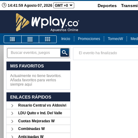
Deportes
Transmi
14:41:59 Agosto 07, 2026
GMT +0
Inicio
Promociones
TorneoW
Med
Buscar eventos, juegos
El evento ha finalizado
MIS FAVORITOS
Actualmente no tiene favoritos.
Añada favoritos para verlos
siempre aquí
ENLACES RÁPIDOS
Rosario Central vs Aldosivi
LDU Quito v Ind. Del Valle
Cuotas Mejoradas W
Combinadas W
Anticipadas W