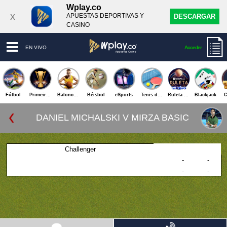
Wplay.co
x
APUESTAS DEPORTIVAS Y
DESCARGAR
CASINO
EN VIVO
Acceder
Fútbol
Primeira Liga
Baloncesto
Béisbol
eSports
Tenis de Mesa
Ruleta Envivo
Blackjack
C
DANIEL MICHALSKI V MIRZA BASIC
Challenger
-
-
-
-