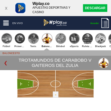
Wplay.co
x
APUESTAS DEPORTIVAS Y
DESCARGAR
CASINO
EN VIVO
Acceder
Fútbol
Primera A
Tenis
Baloncesto
Béisbol
eSports
Ruleta Envivo
Blackjack
C
BALONCESTO
TROTAMUNDOS DE CARABOBO V
GAITEROS DEL ZULIA
-