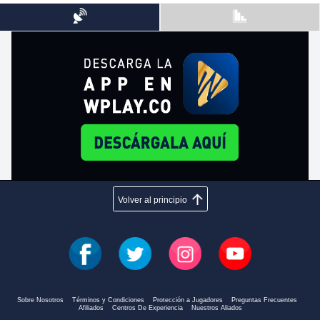
Volver al principio
Sobre Nosotros
Términos y Condiciones
Protección a Jugadores
Preguntas Frecuentes
Afiliados
Centros De Experiencia
Nuestros Aliados