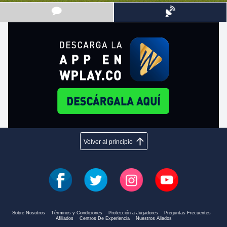
Volver al principio
Sobre Nosotros
Términos y Condiciones
Protección a Jugadores
Preguntas Frecuentes
Afiliados
Centros De Experiencia
Nuestros Aliados