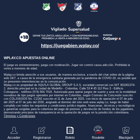
https://juegabien.wplay.co/
WPLAY.CO APUESTAS ONLINE
El juego es entretenimiento, juega con moderación, Jugar sin control causa adicción, Prohibida la
venta a menores de edad.
Wplay.co brinda atención a sus usuarios, de manera exclusiva, a través del chat online de la página
web 24/7, a causa de la emergencia sanitaria generada por la pandemia de COVID-19, es posible que
se presenten intermitencias en la comunicación.
Wplay.co es propiedad de AQUILA GLOBAL GROUP S.A.S, sociedad comercial con NIT 901001374-
2, domicilio principal en la ciudad de Medellín - Colombia, Calle 53 # 45 112 Piso 3 - Edificio
Colseguros , teléfono (574) 604 7016. Autorizada para operar juegos de suerte y azar en la modalidad
novedoso de tipo juegos operados por internet en Colombia, según Contrato de Concesión suscrito
con COLJUEGOS No. C2182 suscrito el 11 de Junio del 2025, con inicio de operación el 07 de julio
del 2025 al 07 de julio del 2030, asignado al dominio del sitio web
www.wplay.co
, luego de haber
cumplido con todos los requisitos y condiciones jurídico legales, financieras, técnicos y tecnológicos
y garantías exigidas para la cobertura del pago de premios y devolución de fondos de los jugadores,
demostrando principios de transparencia en la operación de juegos en la jurisdicción colombiana.
Términos y Condiciones
Acceder
Registrarse
Boleto
Roulette
Blackjack