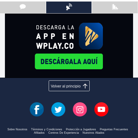
Volver al principio
Sobre Nosotros
Términos y Condiciones
Protección a Jugadores
Preguntas Frecuentes
Afiliados
Centros De Experiencia
Nuestros Aliados