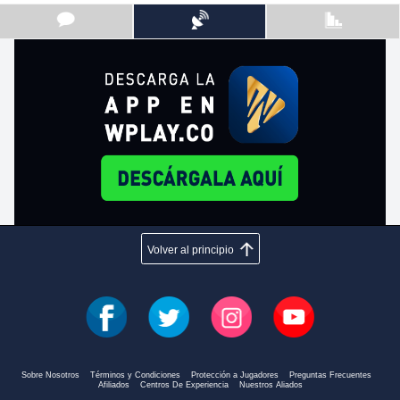
Volver al principio
Sobre Nosotros
Términos y Condiciones
Protección a Jugadores
Preguntas Frecuentes
Afiliados
Centros De Experiencia
Nuestros Aliados