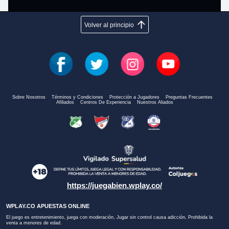
Volver al principio
Sobre Nosotros
Términos y Condiciones
Protección a Jugadores
Preguntas Frecuentes
Afiliados
Centros De Experiencia
Nuestros Aliados
https://juegabien.wplay.co/
WPLAY.CO APUESTAS ONLINE
El juego es entretenimiento, juega con moderación, Jugar sin control causa adicción, Prohibida la
venta a menores de edad.