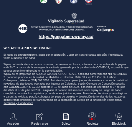
https://juegabien.wplay.co/
WPLAY.CO APUESTAS ONLINE
El juego es entretenimiento, juega con moderación, Jugar sin control causa adicción, Prohibida la
venta a menores de edad.
Wplay.co brinda atención a sus usuarios, de manera exclusiva, a través del chat online de la página
web 24/7, a causa de la emergencia sanitaria generada por la pandemia de COVID-19, es posible que
se presenten intermitencias en la comunicación.
Wplay.co es propiedad de AQUILA GLOBAL GROUP S.A.S, sociedad comercial con NIT 901001374-
2, domicilio principal en la ciudad de Medellín - Colombia, Calle 53 # 45 112 Piso 3 - Edificio
Colseguros , teléfono (574) 604 7016. Autorizada para operar juegos de suerte y azar en la modalidad
novedoso de tipo juegos operados por internet en Colombia, según Contrato de Concesión suscrito
con COLJUEGOS No. C2182 suscrito el 11 de Junio del 2025, con inicio de operación el 07 de julio
del 2025 al 07 de julio del 2030, asignado al dominio del sitio web
www.wplay.co
, luego de haber
cumplido con todos los requisitos y condiciones jurídico legales, financieras, técnicos y tecnológicos
y garantías exigidas para la cobertura del pago de premios y devolución de fondos de los jugadores,
demostrando principios de transparencia en la operación de juegos en la jurisdicción colombiana.
Términos y Condiciones
Acceder
Registrarse
Boleto
Roulette
Blackjack