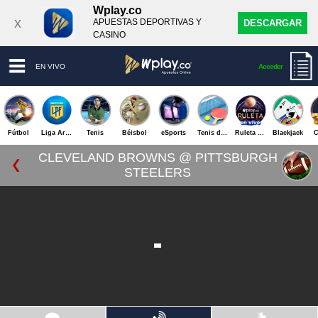
Wplay.co
x
APUESTAS DEPORTIVAS Y
DESCARGAR
CASINO
EN VIVO
Acceder
Fútbol
Liga Argentina
Tenis
Béisbol
eSports
Tenis de Mesa
Ruleta Envivo
Blackjack
C
CLEVELAND BROWNS @ PITTSBURGH
STEELERS