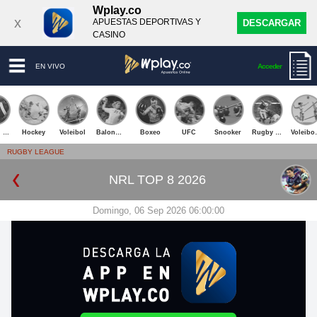
Wplay.co
x
APUESTAS DEPORTIVAS Y
DESCARGAR
CASINO
EN VIVO
Acceder
Fútbol Americano
Hockey
Voleibol
Balonmano
Boxeo
UFC
Snooker
Rugby Union
Voleib
RUGBY LEAGUE
NRL TOP 8 2026
Domingo, 06 Sep 2026 06:00:00