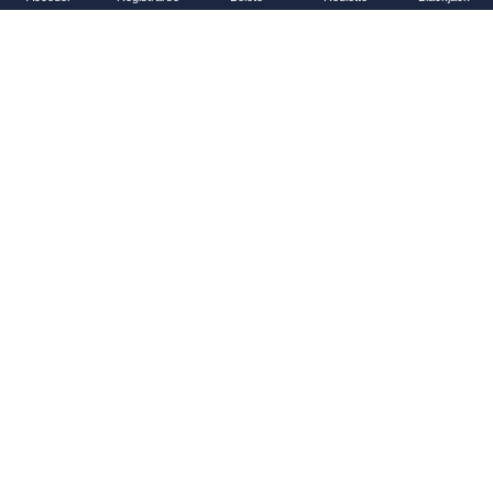
ASTON VILLA Y MENOS DE (3.5)
5.00