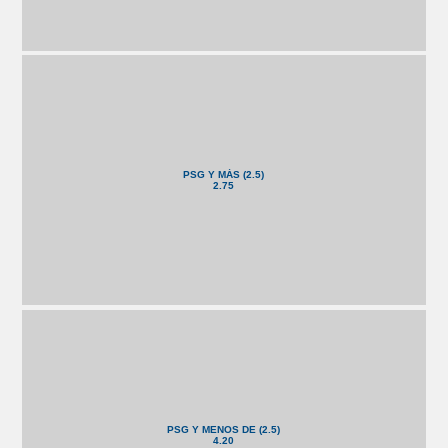
PSG Y MÁS (2.5)
2.75
PSG Y MENOS DE (2.5)
4.20