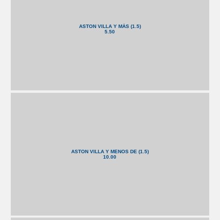
ASTON VILLA Y MÁS (1.5)
5.50
ASTON VILLA Y MENOS DE (1.5)
10.00