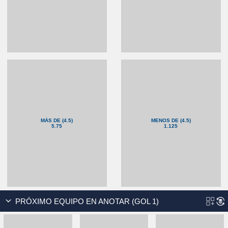
MÁS DE (4.5)
MENOS DE (4.5)
5.75
1.125
PRÓXIMO EQUIPO EN ANOTAR (GOL 1)