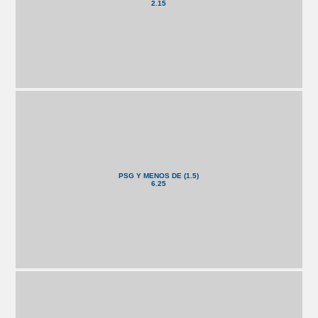
2.15
PSG Y MENOS DE (1.5)
6.25