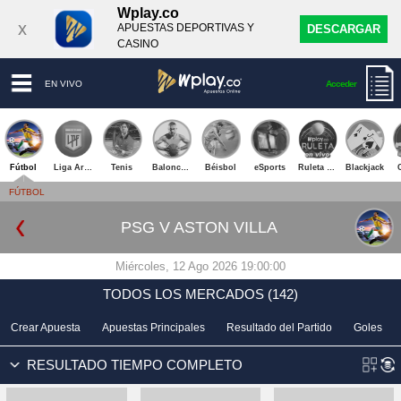
Wplay.co
x
APUESTAS DEPORTIVAS Y
DESCARGAR
CASINO
Cuenta
Buscar
EN VIVO
Acceder
Borrar
eventos,
Todos
juegos
REGÍSTRATE
Fútbol
Liga Argentina
Tenis
Baloncesto
Béisbol
eSports
Ruleta Envivo
Blackjack
DEPORTES
FÚTBOL
EN
VIVO
PSG V ASTON VILLA
FÚTBOL
Miércoles, 12 Ago 2026 19:00:00
TODOS LOS MERCADOS (142)
CASINO
Crear Apuesta
Apuestas Principales
Resultado del Partido
Goles
SLOTS
RESULTADO TIEMPO COMPLETO
CUOTAS
MEJORADAS