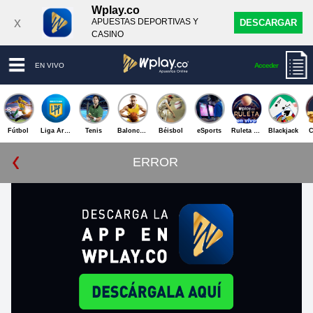
Wplay.co
x
APUESTAS DEPORTIVAS Y
DESCARGAR
CASINO
EN VIVO
Acceder
Fútbol
Liga Argentina
Tenis
Baloncesto
Béisbol
eSports
Ruleta Envivo
Blackjack
C
ERROR