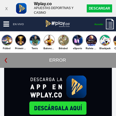
Wplay.co
x
APUESTAS DEPORTIVAS Y
DESCARGAR
CASINO
EN VIVO
Acceder
Fútbol
Primeira Liga
Tenis
Baloncesto
Béisbol
eSports
Ruleta Envivo
Blackjack
C
ERROR