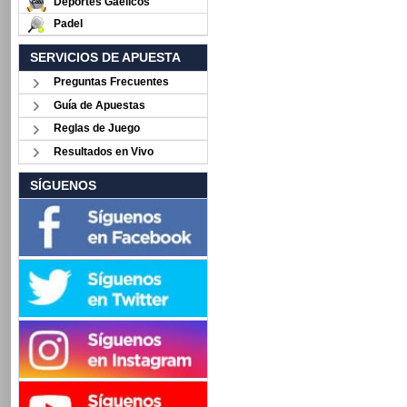
Modus Super Series
Deportes Gaélicos
Inglaterra - League One
Eslovaquia - 2. Liga
Finalizará entre los 10
Premio
Presidents Cup
Ganador Final
primeros
Moto2
Futures - Ganador Gran
PDC - Campeonato del Mundo
Apuesta Partido
Inglaterra - League Two
Fútbol
Eslovenia - Prva Liga
Padel
Coche ganador
Premio
Ryder Cup
Ganador Final
Finaliza 5 Mejores
Moto3
Championship Ganador
Ganador
Hurling
Inglaterra - National League
Club Football
Slovenia - Division 2
Premier Padel Tour
terminará en el podio
Championship Ganador
Solheim Cup
Ganador Final
Partidos a 72 Hoyos
SERVICIOS DE APUESTA
NASCAR
Championship Ganador
Ganador
Camogie
Alemania - Bundesliga 2
Suiza - Super Liga
Ganador del Campeonato de
London - Partidos másculinos
Ganador Final
72 Hole Matches Empate No
Pilotos
IndyCar
Carrera
Preguntas Frecuentes
Accion
Senior Camogie
London - Partidos Femeninos
Bélgica - 1ra División A
Suiza - Challenge League
Championship
Constructors Championship
Nascar Cup Series
Speedway
Ganador
1ª Ronda 3 Balls
Ganador
Guía de Apuestas
Suecia - Allsvenskan
Turquía - TFF League 1
Club Hurling
O'Reilly Auto Parts Series
Mundial
1er Round Partido 18 Hoyos
Apuestas Encuentros
Noruega - Eliteserien
Reglas de Juego
Empate No Accion
Ganador
Temporada
World Championship Ganador
Escocia - Premiership
1er Round 6 Golfistas
Resultados en Vivo
Constructors Apuestas
Encuentros Temporada
Tournament Group Betting
Escocia - League Cup
SÍGUENOS
Grecia - Super League
UEFA - Euro 2028
Irlanda - Division Premier