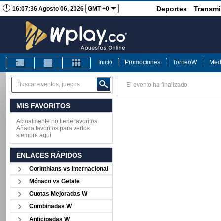
Deportes
Transmi
16:07:37 Agosto 06, 2026
GMT +0
Inicio
Promociones
TorneoW
Med
Buscar eventos, juegos
El evento ha finalizado
MIS FAVORITOS
Actualmente no tiene favoritos.
Añada favoritos para verlos
siempre aquí
ENLACES RÁPIDOS
Corinthians vs Internacional
Mónaco vs Getafe
Cuotas Mejoradas W
Combinadas W
Anticipadas W