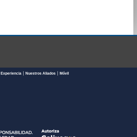
 Experiencia
Nuestros Aliados
Móvil