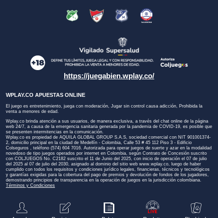
https://juegabien.wplay.co/
WPLAY.CO APUESTAS ONLINE
El juego es entretenimiento, juega con moderación, Jugar sin control causa adicción, Prohibida la
venta a menores de edad.
Wplay.co brinda atención a sus usuarios, de manera exclusiva, a través del chat online de la página
web 24/7, a causa de la emergencia sanitaria generada por la pandemia de COVID-19, es posible que
se presenten intermitencias en la comunicación.
Wplay.co es propiedad de AQUILA GLOBAL GROUP S.A.S, sociedad comercial con NIT 901001374-
2, domicilio principal en la ciudad de Medellín - Colombia, Calle 53 # 45 112 Piso 3 - Edificio
Colseguros , teléfono (574) 604 7016. Autorizada para operar juegos de suerte y azar en la modalidad
novedoso de tipo juegos operados por internet en Colombia, según Contrato de Concesión suscrito
con COLJUEGOS No. C2182 suscrito el 11 de Junio del 2025, con inicio de operación el 07 de julio
del 2025 al 07 de julio del 2030, asignado al dominio del sitio web
www.wplay.co
, luego de haber
cumplido con todos los requisitos y condiciones jurídico legales, financieras, técnicos y tecnológicos
y garantías exigidas para la cobertura del pago de premios y devolución de fondos de los jugadores,
demostrando principios de transparencia en la operación de juegos en la jurisdicción colombiana.
Términos y Condiciones