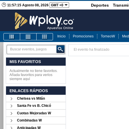
Deportes
Transmi
11:57:16 Agosto 08, 2026
GMT +0
Inicio
Promociones
TorneoW
Med
Buscar eventos, juegos
El evento ha finalizado
MIS FAVORITOS
Actualmente no tiene favoritos.
Añada favoritos para verlos
siempre aquí
ENLACES RÁPIDOS
Chelsea vs Milán
Santa Fe vs B. Chicó
Cuotas Mejoradas W
Combinadas W
Anticipadas W