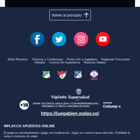
Volver al principio
Sobre Nosotros
Términos y Condiciones
Protección a Jugadores
Preguntas Frecuentes
Afiliados
Centros De Experiencia
Nuestros Aliados
https://juegabien.wplay.co/
WPLAY.CO APUESTAS ONLINE
El juego es entretenimiento, juega con moderación, Jugar sin control causa adicción, Prohibida la
venta a menores de edad.