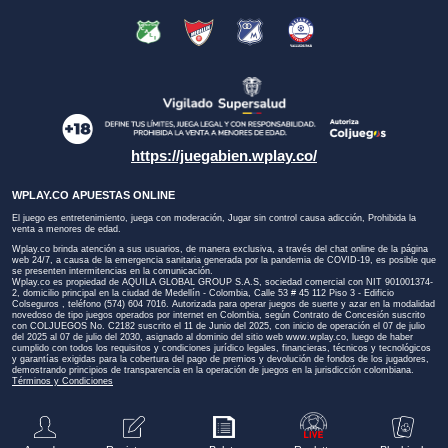
https://juegabien.wplay.co/
WPLAY.CO APUESTAS ONLINE
El juego es entretenimiento, juega con moderación, Jugar sin control causa adicción, Prohibida la
venta a menores de edad.
Wplay.co brinda atención a sus usuarios, de manera exclusiva, a través del chat online de la página
web 24/7, a causa de la emergencia sanitaria generada por la pandemia de COVID-19, es posible que
se presenten intermitencias en la comunicación.
Wplay.co es propiedad de AQUILA GLOBAL GROUP S.A.S, sociedad comercial con NIT 901001374-
2, domicilio principal en la ciudad de Medellín - Colombia, Calle 53 # 45 112 Piso 3 - Edificio
Colseguros , teléfono (574) 604 7016. Autorizada para operar juegos de suerte y azar en la modalidad
novedoso de tipo juegos operados por internet en Colombia, según Contrato de Concesión suscrito
con COLJUEGOS No. C2182 suscrito el 11 de Junio del 2025, con inicio de operación el 07 de julio
del 2025 al 07 de julio del 2030, asignado al dominio del sitio web
www.wplay.co
, luego de haber
cumplido con todos los requisitos y condiciones jurídico legales, financieras, técnicos y tecnológicos
y garantías exigidas para la cobertura del pago de premios y devolución de fondos de los jugadores,
demostrando principios de transparencia en la operación de juegos en la jurisdicción colombiana.
Términos y Condiciones