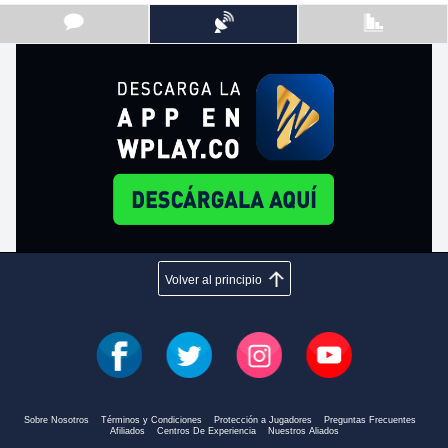
Volver al principio
Sobre Nosotros
Términos y Condiciones
Protección a Jugadores
Preguntas Frecuentes
Afiliados
Centros De Experiencia
Nuestros Aliados