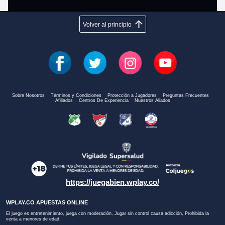
Volver al principio
Sobre Nosotros
Términos y Condiciones
Protección a Jugadores
Preguntas Frecuentes
Afiliados
Centros De Experiencia
Nuestros Aliados
https://juegabien.wplay.co/
WPLAY.CO APUESTAS ONLINE
El juego es entretenimiento, juega con moderación, Jugar sin control causa adicción, Prohibida la
venta a menores de edad.