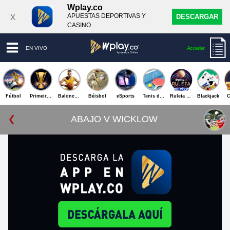
Wplay.co
x
APUESTAS DEPORTIVAS Y
DESCARGAR
CASINO
EN VIVO
Acceder
Fútbol
Primeira Liga
Baloncesto
Béisbol
eSports
Tenis de Mesa
Ruleta Envivo
Blackjack
C
ABAJO V WICKLOW