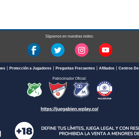
Síguenos en nuestras redes:
nes
Protección a Jugadores
Preguntas Frecuentes
Afiliados
Centros De
Patrocinador Oficial:
https://juegabien.wplay.co/