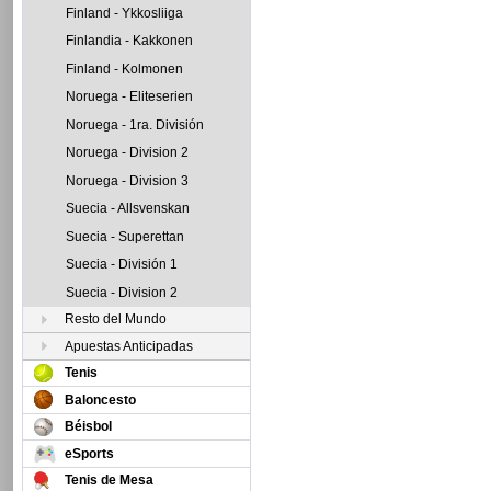
China - U20 League
Irlanda del Norte - IFA
Australia - Darwin Premier
Czech Republic - 4.Liga
Finland - Ykkosliiga
Premiership
El Salvador - Primera Division
League
Estonia - Liga Mujeres
Czech Republic - U19
Finlandia - Kakkonen
Northern Ireland -
Guatemala - Liga Nacional
Australia - NSW League One
Finland - Kansallinen Liiga
Championship
Estonia - Meistriliiga
Finland - Kolmonen
Honduras - Liga Nacional
Australia - NSW League Two
Hungary - NB I
Wales - FAW Championship
Estonia - Esiliiga
Nicaragua - Primera Division
Noruega - Eliteserien
Australia - Queensland
Iceland - 1. Deild
Inglaterra - Southern South
Premier League
Faroe Islands - Premier
Panama - Liga Panamena
League
Noruega - 1ra. División
Ireland - National League
League
Australia - South Australia
Paraguay - Primera Division B
Japan - L1 League
Reserve League
Faroe Islands - 1. deild
Noruega - Division 2
Paraguay - Segunda Division
NPL Western Australia
Australia - State League
Georgia - Erovnuli Liga
Noruega - Division 3
Peru - Segunda Division
Noruega - 1ra. División
Australia - State League
Georgia - Erovnuli Liga 2
Suecia - Allsvenskan
Reserves
USA - USL Championship
Norway - Toppserien
Copa del Grecia
Suecia - Superettan
Australia - U20
USA - USL League One
Suecia - Allsvenskan
Hungría - NB1
Suecia - División 1
Australia - U23
USA - MLS Next Pro
Sweden - Elitettan
Hungría - NB2
Suecia - Division 2
USA - National Soccer League
Islandia - Liga Premier
Resto del Mundo
Women - Club Friendlies
Islandia - 1. División
Apuestas Anticipadas
New Zealand - Northern
Women International - Africa
Islandia - 2. División
Premier
Cup of Nations
Tenis
UEFA - Champions League
Islandia - 3. Division
New Zealand - South Premier
UEFA CHAMPIONS LEAGUE
Copa Libertadores
ATP
League
Baloncesto
Israel - League Cup
(MUJERES)
WTA
Copa Sudamericana
Montreal - Sencillos
FIBA World Cup (Mujeres)
Béisbol
Kazajistán - Premier League
Montreal - Doubles
Challenger
Toronto - Sencillos
Leagues Cup 2026
EE.UU
FIBA World Cup (Mujeres) -
EE.UU
eSports
Letonia - Virsliga
Ganador
Warsaw 125K - Sencillos
UTR Pro Tour
Grodzisk Mazowiecki -
Inglaterra - Premier League
EuroLeague
WNBA
Japón
MLB
Latvia - 1. Division
eFutbol
Tenis de Mesa
Sencillos