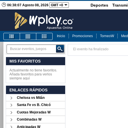
Deportes
Transmi
06:38:08 Agosto 08, 2026
GMT +0
Inicio
Promociones
TorneoW
Med
Buscar eventos, juegos
El evento ha finalizado
MIS FAVORITOS
Actualmente no tiene favoritos.
Añada favoritos para verlos
siempre aquí
ENLACES RÁPIDOS
Chelsea vs Milán
Santa Fe vs B. Chicó
Cuotas Mejoradas W
Combinadas W
Anticipadas W