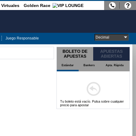
Virtuales
Golden Race
Decimal
Juego Responsable
BOLETO DE
APUESTAS
APUESTAS
ABIERTAS
Estándar
Bankers
Apta. Rápida
Tu boleto está vacío. Pulsa sobre cualquier
precio para apostar