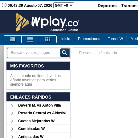
Deportes
Transmi
06:43:39 Agosto 07, 2026
GMT +0
Inicio
Promociones
TorneoW
Med
Buscar eventos, juegos
El evento ha finalizado
MIS FAVORITOS
Actualmente no tiene favoritos.
Añada favoritos para verlos
siempre aquí
ENLACES RÁPIDOS
Bayern M. vs Aston Villa
Rosario Central vs Aldosivi
Cuotas Mejoradas W
Combinadas W
Anticipadas W