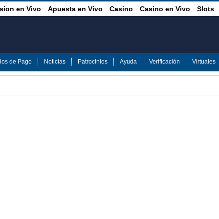
sion en Vivo
Apuesta en Vivo
Casino
Casino en Vivo
Slots
ios de Pago
Noticias
Patrocinios
Ayuda
Verificación
Virtuales