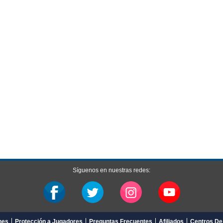
Síguenos en nuestras redes:
nes
Protección a Jugadores
Preguntas Frecuentes
Afiliados
Centros De