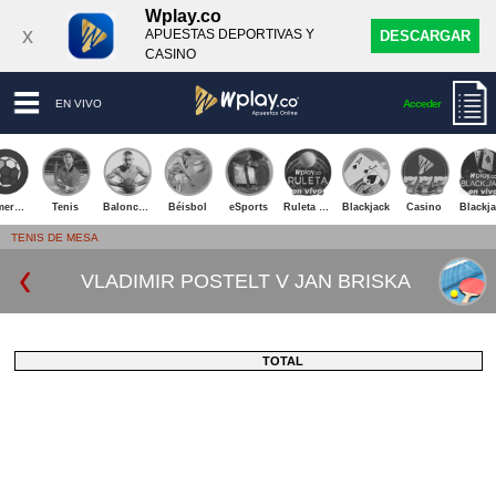
Wplay.co
x
APUESTAS DEPORTIVAS Y
DESCARGAR
CASINO
EN VIVO
Acceder
Primera A
Tenis
Baloncesto
Béisbol
eSports
Ruleta Envivo
Blackjack
Casino
TENIS DE MESA
VLADIMIR POSTELT V JAN BRISKA
TOTAL