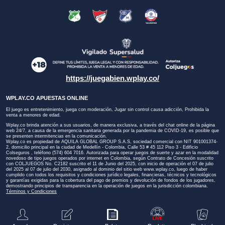
https://juegabien.wplay.co/
WPLAY.CO APUESTAS ONLINE
El juego es entretenimiento, juega con moderación, Jugar sin control causa adicción, Prohibida la
venta a menores de edad.
Wplay.co brinda atención a sus usuarios, de manera exclusiva, a través del chat online de la página
web 24/7, a causa de la emergencia sanitaria generada por la pandemia de COVID-19, es posible que
se presenten intermitencias en la comunicación.
Wplay.co es propiedad de AQUILA GLOBAL GROUP S.A.S, sociedad comercial con NIT 901001374-
2, domicilio principal en la ciudad de Medellín - Colombia, Calle 53 # 45 112 Piso 3 - Edificio
Colseguros , teléfono (574) 604 7016. Autorizada para operar juegos de suerte y azar en la modalidad
novedoso de tipo juegos operados por internet en Colombia, según Contrato de Concesión suscrito
con COLJUEGOS No. C2182 suscrito el 11 de Junio del 2025, con inicio de operación el 07 de julio
del 2025 al 07 de julio del 2030, asignado al dominio del sitio web
www.wplay.co
, luego de haber
cumplido con todos los requisitos y condiciones jurídico legales, financieras, técnicos y tecnológicos
y garantías exigidas para la cobertura del pago de premios y devolución de fondos de los jugadores,
demostrando principios de transparencia en la operación de juegos en la jurisdicción colombiana.
Términos y Condiciones