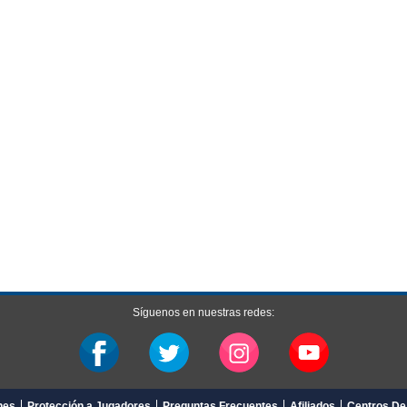
Síguenos en nuestras redes:
nes
Protección a Jugadores
Preguntas Frecuentes
Afiliados
Centros De