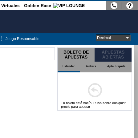
Virtuales
Golden Race
Decimal
Juego Responsable
BOLETO DE
APUESTAS
APUESTAS
ABIERTAS
Estándar
Bankers
Apta. Rápida
Tu boleto está vacío. Pulsa sobre cualquier
precio para apostar