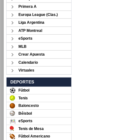
Primera A
Europa League (Clas.)
Liga Argentina
ATP Montreal
eSports
MLB
Crear Apuesta
Calendario
Virtuales
DEPORTES
Fútbol
Américas
Tenis
Brasil
Colombia - Primera A
ATP
Baloncesto
Copa Libertadores
Mexico
Brasil - Serie A
WTA
Montreal - Sencillos
FIBA World Cup (Mujeres)
Béisbol
Colombia - Primera B
Brasil - Copa do Brasil
Competiciones UEFA
Liga MX
Montreal - Doubles
Challenger
Toronto - Sencillos
EE.UU
FIBA World Cup (Mujeres) -
EE.UU
eSports
Ganador
Copa Sudamericana
Brasil - Serie B
Mexico - Liga de Expansion
España
UEFA - Super Copa
Warsaw 125K - Sencillos
UTR Pro Tour
Grodzisk Mazowiecki -
EuroLeague
WNBA
Japón
MLB
eFutbol
Tenis de Mesa
MX
Sencillos
Argentina - Liga Profesional
Brasil - Serie C
UEFA - CHAMPIONS LEAGUE
Reino Unido
Toronto - Doubles
La Liga
Tenis - Futuras
Brisbane - Individuales
NBA - Campeonato
Internacional
EuroLeague (Men)
Minor League Baseball
Republic of Korea
NPB
Mexico - Liga MX Femenil
eBasketball
Battle - (8 min. play)
CLASIFICACION
WTT Series
Fútbol Americano
Hagen - Sencillos
Masculino
Chile - Primera División
Brasil - Campeonato Gaucho
Warsaw 125K - Doubles
Segunda
Italia
Inglaterra - Community Shield
NBA - Conferencias
US Open - Hombres