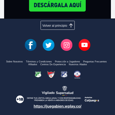
Volver al principio
Sobre Nosotros
Términos y Condiciones
Protección a Jugadores
Preguntas Frecuentes
Afiliados
Centros De Experiencia
Nuestros Aliados
https://juegabien.wplay.co/