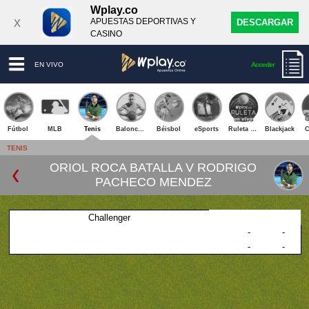
Wplay.co
x
APUESTAS DEPORTIVAS Y
DESCARGAR
CASINO
EN VIVO
Acceder
Fútbol
MLB
Tenis
Baloncesto
Béisbol
eSports
Ruleta Envivo
Blackjack
C
TENIS
ORIOL ROCA BATALLA V RODRIGO
PACHECO MENDEZ
Challenger
-
-
-
-