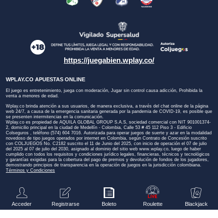
https://juegabien.wplay.co/
WPLAY.CO APUESTAS ONLINE
El juego es entretenimiento, juega con moderación, Jugar sin control causa adicción, Prohibida la
venta a menores de edad.
Wplay.co brinda atención a sus usuarios, de manera exclusiva, a través del chat online de la página
web 24/7, a causa de la emergencia sanitaria generada por la pandemia de COVID-19, es posible que
se presenten intermitencias en la comunicación.
Wplay.co es propiedad de AQUILA GLOBAL GROUP S.A.S, sociedad comercial con NIT 901001374-
2, domicilio principal en la ciudad de Medellín - Colombia, Calle 53 # 45 112 Piso 3 - Edificio
Colseguros , teléfono (574) 604 7016. Autorizada para operar juegos de suerte y azar en la modalidad
novedoso de tipo juegos operados por internet en Colombia, según Contrato de Concesión suscrito
con COLJUEGOS No. C2182 suscrito el 11 de Junio del 2025, con inicio de operación el 07 de julio
del 2025 al 07 de julio del 2030, asignado al dominio del sitio web
www.wplay.co
, luego de haber
cumplido con todos los requisitos y condiciones jurídico legales, financieras, técnicos y tecnológicos
y garantías exigidas para la cobertura del pago de premios y devolución de fondos de los jugadores,
demostrando principios de transparencia en la operación de juegos en la jurisdicción colombiana.
Términos y Condiciones
Acceder
Registrarse
Boleto
Roulette
Blackjack