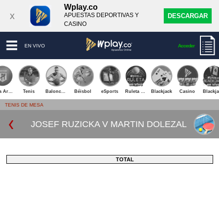
Wplay.co
x
APUESTAS DEPORTIVAS Y
DESCARGAR
CASINO
EN VIVO
Acceder
Liga Argentina
Tenis
Baloncesto
Béisbol
eSports
Ruleta Envivo
Blackjack
Casino
TENIS DE MESA
JOSEF RUZICKA V MARTIN DOLEZAL
TOTAL