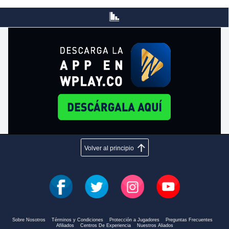
Volver al principio
Sobre Nosotros
Términos y Condiciones
Protección a Jugadores
Preguntas Frecuentes
Afiliados
Centros De Experiencia
Nuestros Aliados