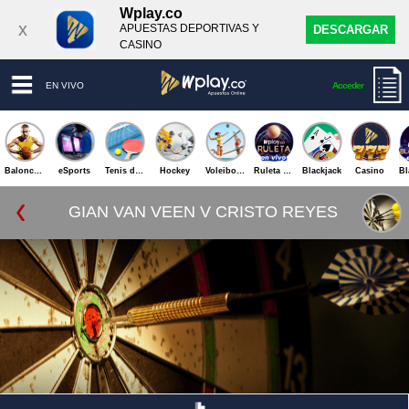
Wplay.co
x
APUESTAS DEPORTIVAS Y
DESCARGAR
CASINO
EN VIVO
Acceder
Baloncesto
eSports
Tenis de Mesa
Hockey
Voleibol de Playa
Ruleta Envivo
Blackjack
Casino
GIAN VAN VEEN V CRISTO REYES