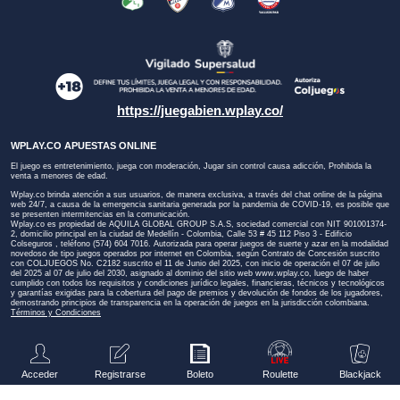
https://juegabien.wplay.co/
WPLAY.CO APUESTAS ONLINE
El juego es entretenimiento, juega con moderación, Jugar sin control causa adicción, Prohibida la
venta a menores de edad.
Wplay.co brinda atención a sus usuarios, de manera exclusiva, a través del chat online de la página
web 24/7, a causa de la emergencia sanitaria generada por la pandemia de COVID-19, es posible que
se presenten intermitencias en la comunicación.
Wplay.co es propiedad de AQUILA GLOBAL GROUP S.A.S, sociedad comercial con NIT 901001374-
2, domicilio principal en la ciudad de Medellín - Colombia, Calle 53 # 45 112 Piso 3 - Edificio
Colseguros , teléfono (574) 604 7016. Autorizada para operar juegos de suerte y azar en la modalidad
novedoso de tipo juegos operados por internet en Colombia, según Contrato de Concesión suscrito
con COLJUEGOS No. C2182 suscrito el 11 de Junio del 2025, con inicio de operación el 07 de julio
del 2025 al 07 de julio del 2030, asignado al dominio del sitio web
www.wplay.co
, luego de haber
cumplido con todos los requisitos y condiciones jurídico legales, financieras, técnicos y tecnológicos
y garantías exigidas para la cobertura del pago de premios y devolución de fondos de los jugadores,
demostrando principios de transparencia en la operación de juegos en la jurisdicción colombiana.
Términos y Condiciones
Acceder
Registrarse
Boleto
Roulette
Blackjack