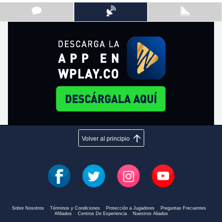
Volver al principio
Sobre Nosotros
Términos y Condiciones
Protección a Jugadores
Preguntas Frecuentes
Afiliados
Centros De Experiencia
Nuestros Aliados