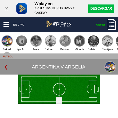
Wplay.co
x
APUESTAS DEPORTIVAS Y
DESCARGAR
CASINO
EN VIVO
Acceder
Fútbol
Liga Argentina
Tenis
Baloncesto
Béisbol
eSports
Ruleta Envivo
Blackjack
FÚTBOL
ARGENTINA V ARGELIA
-