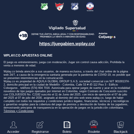
https://juegabien.wplay.co/
WPLAY.CO APUESTAS ONLINE
El juego es entretenimiento, juega con moderación, Jugar sin control causa adicción, Prohibida la
venta a menores de edad.
Wplay.co brinda atención a sus usuarios, de manera exclusiva, a través del chat online de la página
web 24/7, a causa de la emergencia sanitaria generada por la pandemia de COVID-19, es posible que
se presenten intermitencias en la comunicación.
Wplay.co es propiedad de AQUILA GLOBAL GROUP S.A.S, sociedad comercial con NIT 901001374-
2, domicilio principal en la ciudad de Medellín - Colombia, Calle 53 # 45 112 Piso 3 - Edificio
Colseguros , teléfono (574) 604 7016. Autorizada para operar juegos de suerte y azar en la modalidad
novedoso de tipo juegos operados por internet en Colombia, según Contrato de Concesión suscrito
con COLJUEGOS No. C2182 suscrito el 11 de Junio del 2025, con inicio de operación el 07 de julio
del 2025 al 07 de julio del 2030, asignado al dominio del sitio web
www.wplay.co
, luego de haber
cumplido con todos los requisitos y condiciones jurídico legales, financieras, técnicos y tecnológicos
y garantías exigidas para la cobertura del pago de premios y devolución de fondos de los jugadores,
demostrando principios de transparencia en la operación de juegos en la jurisdicción colombiana.
Términos y Condiciones
Acceder
Registrarse
Boleto
Roulette
Blackjack