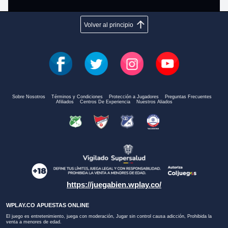
Volver al principio
Sobre Nosotros
Términos y Condiciones
Protección a Jugadores
Preguntas Frecuentes
Afiliados
Centros De Experiencia
Nuestros Aliados
https://juegabien.wplay.co/
WPLAY.CO APUESTAS ONLINE
El juego es entretenimiento, juega con moderación, Jugar sin control causa adicción, Prohibida la
venta a menores de edad.